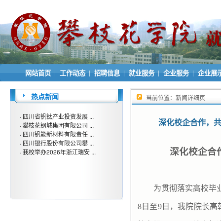
|
|
|
|
|
网站首页
工作动态
招聘信息
就业服务
企业服务
企业展
热点新闻
当前位置：新闻详细页
·
四川省钒钛产业投资发展 ...
深化校企合作，共
·
攀枝花钢城集团有限公司 ...
·
四川钒能新材料有限责任 ...
·
四川银行股份有限公司攀 ...
深化校企合
·
我校举办2026年浙江瑞安 ...
为贯彻落实高校毕业
8日至9日，
我院
院长高